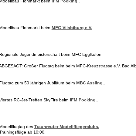
Modellbau Flohmarkt beim
IFM Pocking.
.
Modellbau Flohmarkt beim
MFG Vilsbiburg e.V.
.
Regionale Jugendmeisterschaft beim MFC Egglkofen.
ABGESAGT: Großer Flugtag beim beim MFC-Kreuzstrasse e.V. Bad Aibl
Flugtag zum 50 jährigen Jubiläum beim
MBC Assling.
.
Viertes RC-Jet-Treffen SkyFire beim
IFM Pocking.
.
Modellflugtag des
Traunreuter Modellfliegerclubs.
Trainingsflüge ab 10:00.