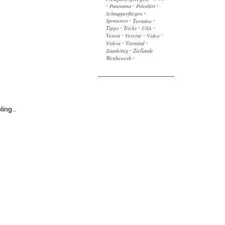
Panorama
Poloshirt
·
·
·
Schnupperfliegen
·
Sponsoren
Termine
·
·
Tipps
Tricks
USA
·
·
·
Verein
Vereine
Video
·
·
·
Videos
Vorstand
·
·
Zaunkönig
Ziellande
·
Wettbewerb
·
ing..