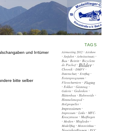
TAGS
Airmeeting 2012
Airshow
·
Falschangaben und Irrtümer
Anfahrt
Arbeitseinsatz
·
·
·
Bau
Beitritt
Bicyclette
·
·
Bilder
de Pischof
·
·
Chronik
DMFV
·
·
Datenschutz
Erstflug
·
·
Ferienprogramm
·
Andere bitte selber
Fliesscharniere
Flugtag
·
Fokker
Gästetag
·
·
·
Galerie
Gedenken
·
·
Hüttenbau
Hahnweide
·
·
Himmelsmoped
·
Holzpropeller
·
Impressionen
·
Impressum
Links
MFC-
·
·
Kreuzstrasse
Maifliegen
·
Medien
Mitglieder
·
·
·
Modellflug
Motoreinbau
·
·
Neujahrsfliegen
PCC
·